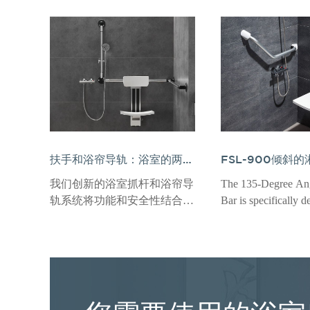
扶手和浴帘导轨：浴室的两合一安全解决方案
我们创新的浴室抓杆和浴帘导
The 135-Degree An
轨系统将功能和安全性结合在
Bar is specifically d
一起，以一种多功能设计。这
cater to individuals 
种多功能安全系统满足了各种
mobility, balance ch
浴室的场景和空间需求，这是
difficulty standing 
对具有行动不便挑战的老年人
periods.
和个人的理想解决方案。