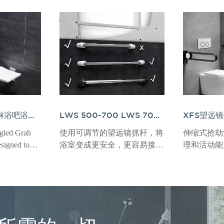
LWS 500-700 LWS 700-1000 LWS 900-1200可调式望远镜抢夺吧：浴室老年护理的最终解决方案
FSL-900倾斜的淋浴吧浴室 - 专业概述
使用可调节的望远镜抓杆，将
gled Grab
伸缩式抢劫
浴室变成更安全，更容易接近
esigned to
理和活动能
的空间。该创新的Grab bar旨
with limited
端解决方案
在为具有有限的流动性的老年
allenges, or
大的灵活性
人和个人提供最大的稳定性和
for extended
可增强安全
独立性，将强大的功能与现代
到现代的浴
美学结合在一起。